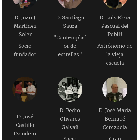
D. Juan J
D. Santiago
D. Luis Riera
Martínez
Saura
Pascual del
Soler
Pobil
†
"Contemplad
Socio
or de
Astrónomo de
fundador
estrellas"
la vieja
escuela
D. Pedro
D. José María
D. José
Olivares
Bernabé
Castillo
Galvañ
Cerezuela
Escudero
Socio
Gran