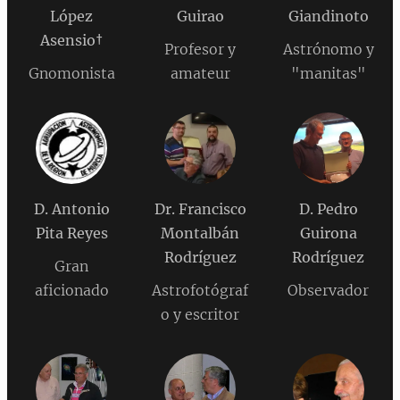
López
Guirao
Giandinoto
Asensio
†
Profesor y
Astrónomo y
Gnomonista
amateur
"manitas"
D. Antonio
Dr. Francisco
D. Pedro
Pita Reyes
Montalbán
Guirona
Rodríguez
Rodríguez
Gran
aficionado
Astrofotógraf
Observador
o y escritor