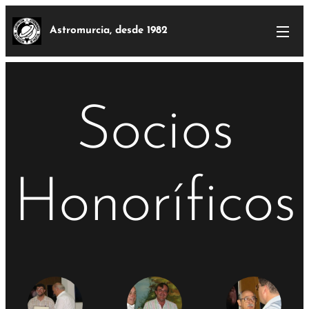
Astromurcia, desde 1982
Socios
Honoríficos